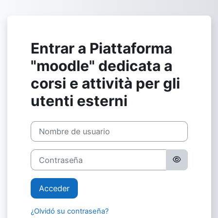
Salta al contenido principal
Entrar a Piattaforma
"moodle" dedicata a
corsi e attività per gli
utenti esterni
Saltar a creación de una nueva cuenta
Nombre de usuario
Contraseña
Acceder
¿Olvidó su contraseña?