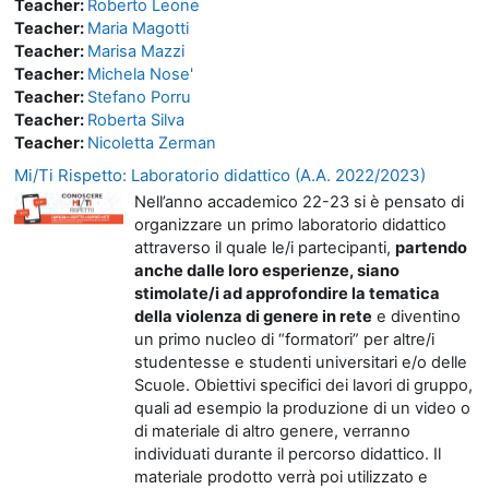
Teacher:
Roberto Leone
Teacher:
Maria Magotti
Teacher:
Marisa Mazzi
Teacher:
Michela Nose'
Teacher:
Stefano Porru
Teacher:
Roberta Silva
Teacher:
Nicoletta Zerman
Mi/Ti Rispetto: Laboratorio didattico (A.A. 2022/2023)
Nell’anno accademico 22-23 si è pensato di
organizzare un primo laboratorio didattico
attraverso il quale le/i partecipanti,
partendo
anche dalle loro esperienze, siano
stimolate/i ad approfondire la tematica
della violenza di genere in rete
e diventino
un primo nucleo di “formatori” per altre/i
studentesse e studenti universitari e/o delle
Scuole. Obiettivi specifici dei lavori di gruppo,
quali ad esempio la produzione di un video o
di materiale di altro genere, verranno
individuati durante il percorso didattico. Il
materiale prodotto verrà poi utilizzato e