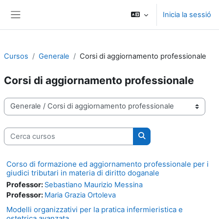
Ves al contingut principal
Inicia la sessió
Panell lateral
Cursos
Generale
Corsi di aggiornamento professionale
Corsi di aggiornamento professionale
Categories de cursos
Cerca cursos
Cerca cursos
Corso di formazione ed aggiornamento professionale per i
giudici tributari in materia di diritto doganale
Professor:
Sebastiano Maurizio Messina
Professor:
Maria Grazia Ortoleva
Modelli organizzativi per la pratica infermieristica e
ostetrica avanzata