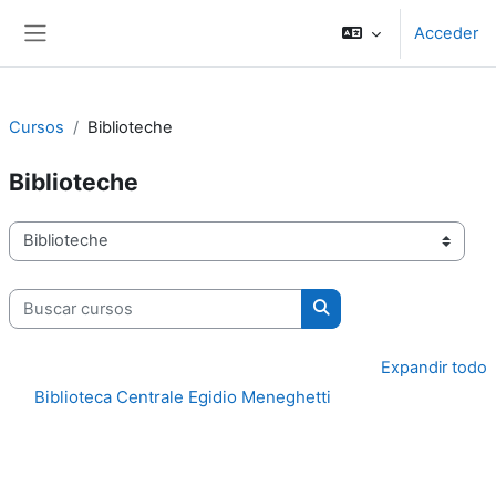
Salta al contenido principal
Acceder
Panel lateral
Cursos
Biblioteche
Biblioteche
Categorías
Buscar cursos
Buscar cursos
Expandir todo
Biblioteca Centrale Egidio Meneghetti