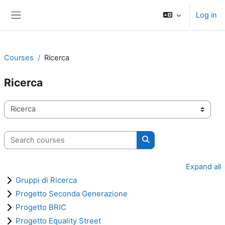
Skip to main content
Log in
Side panel
Courses
Ricerca
Ricerca
Course categories
Search courses
Search courses
Expand all
Gruppi di Ricerca
Progetto Seconda Generazione
Progetto BRIC
Progetto Equality Street