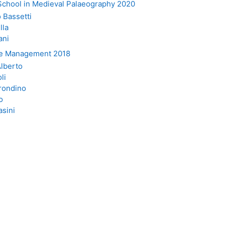
School in Medieval Palaeography 2020
 Bassetti
lla
ani
ge Management 2018
Alberto
li
rondino
o
asini