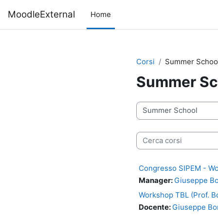
Vai al contenuto principale
MoodleExternal
Home
Corsi
Summer Schoo
Summer Sc
Categorie di corso
Cerca corsi
Congresso SIPEM - Wor
Manager:
Giuseppe Bo
Workshop TBL (Prof. Bo
Docente:
Giuseppe Bor