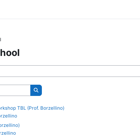
l
hool
Cerca corsi
kshop TBL (Prof. Borzellino)
rzellino
rzellino)
zellino