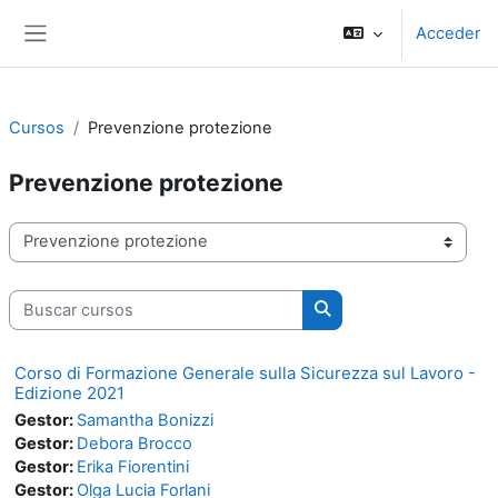
Salta al contenido principal
Acceder
Panel lateral
Cursos
Prevenzione protezione
Prevenzione protezione
Categorías
Buscar cursos
Buscar cursos
Corso di Formazione Generale sulla Sicurezza sul Lavoro -
Edizione 2021
Gestor:
Samantha Bonizzi
Gestor:
Debora Brocco
Gestor:
Erika Fiorentini
Gestor:
Olga Lucia Forlani