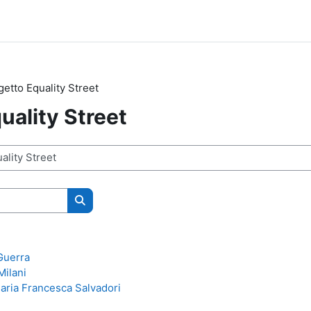
getto Equality Street
uality Street
Поиск курса
Guerra
Milani
Maria Francesca Salvadori
n