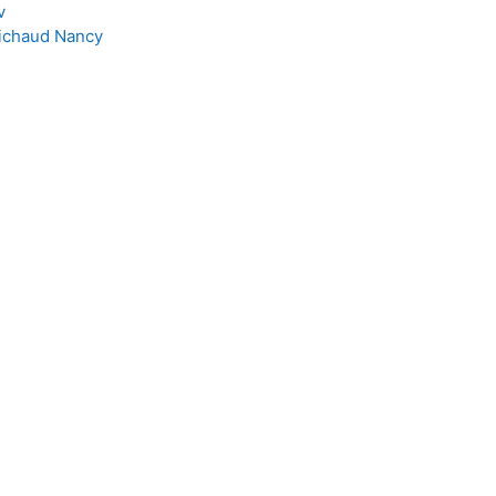
v
ichaud Nancy